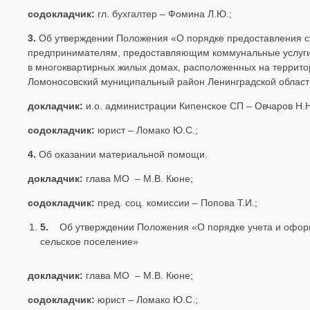
содокладчик:
гл. бухгалтер – Фомина Л.Ю.;
3.
Об утверждении Положения «О порядке предоставления с
предпринимателям, предоставляющим коммунальные услуг
в многоквартирных жилых домах, расположенных на террит
Ломоносовский муниципальный район Ленинградской област
докладчик:
и.о. администрации Кипенское СП – Овчаров Н.Н
содокладчик:
юрист – Ломако Ю.С.;
4.
Об оказании материальной помощи.
докладчик:
глава МО – М.В. Кюне;
содокладчик:
пред. соц. комиссии – Попова Т.И.;
5.
Об утверждении Положения «О порядке учета и офор
сельское поселение»
докладчик:
глава МО – М.В. Кюне;
содокладчик:
юрист – Ломако Ю.С.;