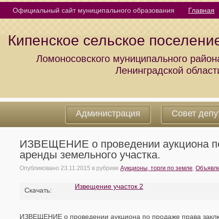
Официальный сайт муниципального образования
Главная
Кипенское сельское поселени
Ломоносовского муниципального район
Ленинградской област
Администрация
Совет депу
ИЗВЕЩЕНИЕ о проведении аукциона по
аренды земельного участка.
Опубликовано
23.11.2015
в рубрике
Аукционы, торги по земле
,
Объявле
Извещение участок 2
Cкачать:
ИЗВЕЩЕНИЕ о проведении аукциона по продаже права заклю