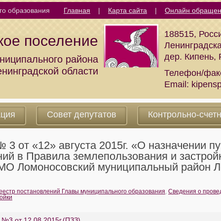
го образования
Главная
|
Карта сайта
|
Онлайн обраще
188515, Росс
кое поселение
Ленинградска
дер. Кипень,
ниципального района
енинградской области
Телефон/фак
Email:
kipens
ация
Совет депутатов
Контрольно-счет
от «12» августа 2015г. «О назначении п
ний в Правила землепользования и застрой
 МО Ломоносовский муниципальный район Л
еестр постановлений Главы муниципального образования
,
Сведения о прове
ойки
№3 от 12.08.2015г.(ПЗЗ)