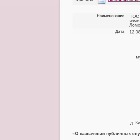
Наименование:
ПОСТ
изме
Ломо
Дата:
12.0
м
д
«О назначении публичных сл