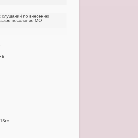
х слушаний по внесению
льское поселение МО
е
на
.»