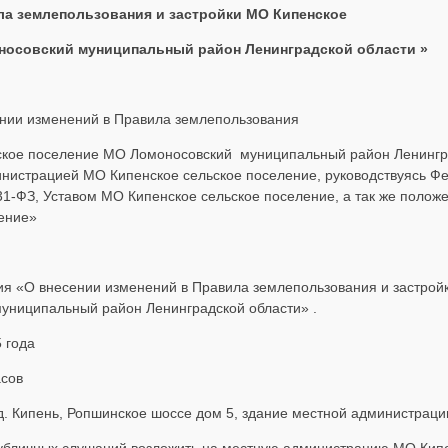
ла землепользования и застройки МО Кипенское
носовский муниципальный район Ленинградской области »
ении изменений в Правила землепользования
ьское поселение МО Ломоносовский муниципальный район Ленингр
нистрацией МО Кипенское сельское поселение, руководствуясь Ф
131-ФЗ, Уставом МО Кипенское сельское поселение, а так же поло
ение»
ия «О внесении изменений в Правила землепользования и застрой
униципальный район Ленинградской области» .
5 года
асов
д. Кипень, Ропшинское шоссе дом 5, здание местной администраци