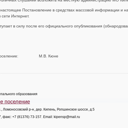
убличных слушаний возложить на местную администрацию МО Кипе
) настоящее Постановление в средствах массовой информации и 
 сети Интернет.
тупает в силу после его официального опубликования (обнародова
кое поселение: М.В. Кюне
пального образования
ое поселение
., Ломоносовский р-н, дер. Кипень, Ропшинское шоссе, д.5
7
, факс:
+7 (81376) 73-157
. Email:
kipensp@mail.ru