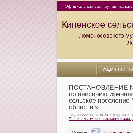
Официальный сайт муниципально
Кипенское сельс
Ломоносовского му
Л
Администр
ПОСТАНОВЛЕНИЕ № 3 
по внесению измене
сельское поселение
области ».
Опубликовано
12.08.2015
в рубрике
Р
Правилам землепользования и застр
Cкачать:
Постановление 