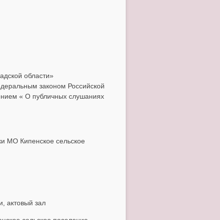
адской области»
едеральным законом Российской
жением « О публичных слушаниях
ки МО Кипенское сельское
и, актовый зал