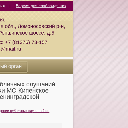
ния
|
ия,
я обл., Ломоносовский р-н,
 Ропшинское шоссе, д.5
с:
+7 (81376) 73-157
p@mail.ru
ный орган
убличных слушаний
ки МО Кипенское
енинградской
дении публичных слушаний по