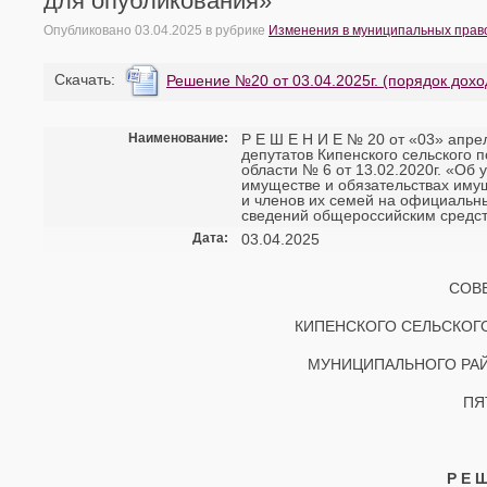
для опубликования»
Опубликовано
03.04.2025
в рубрике
Изменения в муниципальных право
Cкачать:
Решение №20 от 03.04.2025г. (порядок дохо
Наименование:
Р Е Ш Е Н И Е № 20 от «03» апр
депутатов Кипенского сельского
области № 6 от 13.02.2020г. «Об
имуществе и обязательствах иму
и членов их семей на официальны
сведений общероссийским средс
Дата:
03.04.2025
СОВ
КИПЕНСКОГО СЕЛЬСКОГ
МУНИЦИПАЛЬНОГО РАЙ
ПЯ
Р Е 