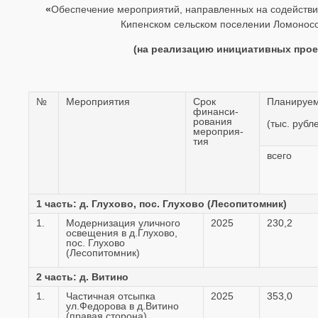
«
Обеспечение мероприятий, направленных на содействи
Кипенском сельском поселении Ломоносов
(на реализацию инициативных прое
№
Мероприятия
Срок
Планируе
финанси-
рования
(тыс. рубл
мероприя-
тия
всего
1 часть: д. Глухово, пос. Глухово (Лесопитомник)
1.
Модернизация уличного
2025
230,2
освещения в д.Глухово,
пос. Глухово
(Лесопитомник)
2 часть: д. Витино
1.
Частичная отсыпка
2025
353,0
ул.Федорова в д.Витино
(правая сторона)