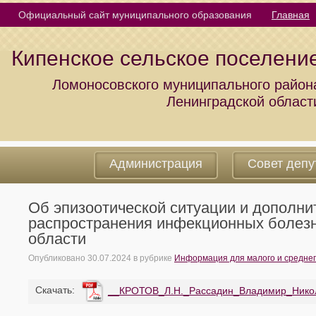
Официальный сайт муниципального образования
Главная
Кипенское сельское поселени
Ломоносовского муниципального район
Ленинградской област
Администрация
Совет депу
Об эпизоотической ситуации и дополн
распространения инфекционных болезн
области
Опубликовано
30.07.2024
в рубрике
Информация для малого и средне
Cкачать:
__КРОТОВ_Л.Н._Рассадин_Владимир_Нико