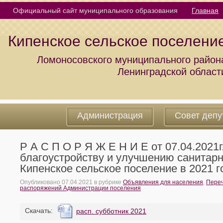
Официальный сайт муниципального образования
Главная
Кипенское сельское поселени
Ломоносовского муниципального район
Ленинградской област
Администрация
Совет депу
Р А С П О Р Я Ж Е Н И Е от 07.04.2021
благоустройству и улучшению санитар
Кипенское сельское поселение в 2021 г
Опубликовано
07.04.2021
в рубрике
Объявления для населения
,
Переч
распоряжений Администрации поселения
Cкачать:
расп. субботник 2021