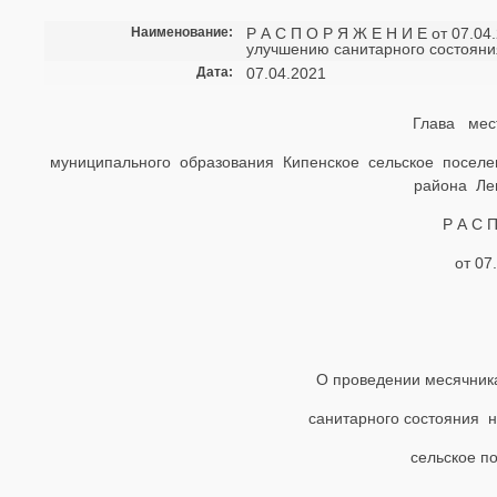
Наименование:
Р А С П О Р Я Ж Е Н И Е от 07.04
улучшению санитарного состояни
Дата:
07.04.2021
Глава мес
муниципального образования Кипенское сельское посел
района Ле
Р А С 
от 07
О проведении месячника
санитарного состояния 
сельское п