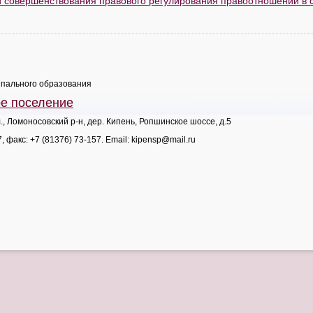
и совершенствования правового регулирования правоотношений в
пального образования
ое поселение
., Ломоносовский р-н, дер. Кипень, Ропшинское шоссе, д.5
7
, факс:
+7 (81376) 73-157
. Email:
kipensp@mail.ru