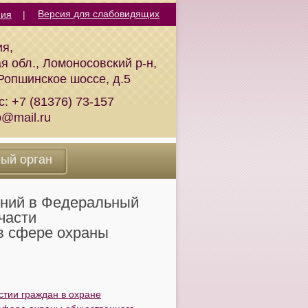
ния
|
ия,
я обл., Ломоносовский р-н,
 Ропшинское шоссе, д.5
с:
+7 (81376) 73-157
p@mail.ru
ный орган
ений в Федеральный
части
в сфере охраны
тии граждан в охране