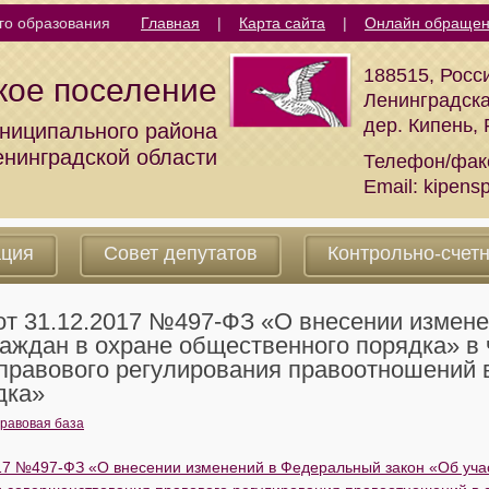
го образования
Главная
|
Карта сайта
|
Онлайн обраще
188515, Росс
кое поселение
Ленинградска
дер. Кипень,
ниципального района
енинградской области
Телефон/фак
Email:
kipens
ация
Совет депутатов
Контрольно-счет
от 31.12.2017 №497-ФЗ «О внесении измен
раждан в охране общественного порядка» в 
правового регулирования правоотношений 
дка»
равовая база
17 №497-ФЗ «О внесении изменений в Федеральный закон «Об учас