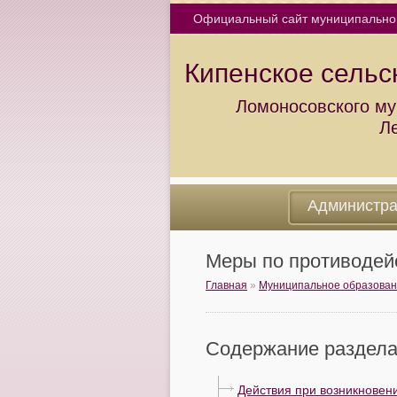
Официальный сайт муниципально
Кипенское сельс
Ломоносовского му
Л
Администр
Меры по противодей
Главная
»
Муниципальное образова
Содержание раздела
Действия при возникновен