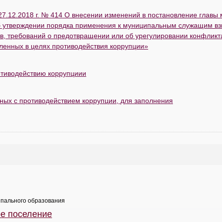
12.2018 г. № 414 О внесении изменений в постановление главы 
Об утверждении порядка применения к муниципальным служащим в
ов, требований о предотвращении или об урегулировании конфликт
вленных в целях противодействия коррупции»
отиводействию коррупциии
ных с противодействием коррупции, для заполнения
пального образования
ое поселение