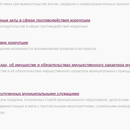
ствиях при вымогательстве взятки, сведения о правоохранительных органах.
ные акты в сфере противодействия коррупции
онодательстве в сфере противодействия коррупции.
вию коррупции
щению возможности возникновения конфликта интересов.
одах, об имуществе и обязательствах имущественного характера 
стве и об обязательствах имущественного характера муниципальных служащ
полученных муниципальными служащими
чи подарков, полученных Главой муниципального образования, депутатами 
министрации в связи с протокольными мероприятиями, служебными команд
ов.