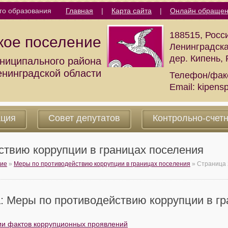
го образования
Главная
|
Карта сайта
|
Онлайн обраще
188515, Росс
кое поселение
Ленинградска
дер. Кипень,
ниципального района
енинградской области
Телефон/фак
Email:
kipens
ация
Совет депутатов
Контрольно-счет
ствию коррупции в границах поселения
ние
»
Меры по противодействию коррупции в границах поселения
»
Страница 
: Меры по противодействию коррупции в гр
ии фактов коррупционных проявлений