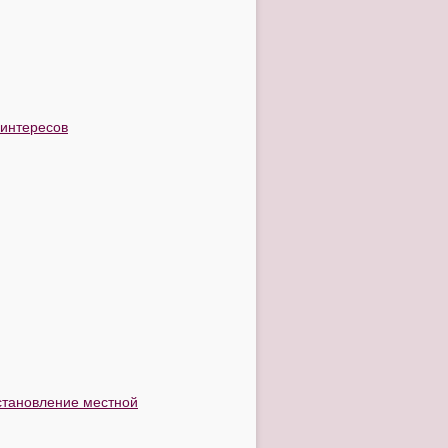
 интересов
становление местной