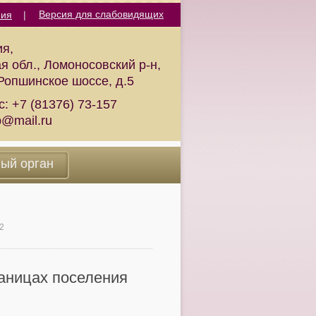
ния
|
ия,
я обл., Ломоносовский р-н,
 Ропшинское шоссе, д.5
с:
+7 (81376) 73-157
p@mail.ru
ный орган
2
аницах поселения